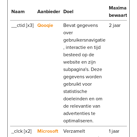
Maximale
Naam
Aanbieder
Doel
bewaartermi
__ctid [x3]
Qooqie
Bevat gegevens
2 jaar
over
gebruikersnavigatie
, interactie en tijd
besteed op de
website en zijn
subpagina's. Deze
gegevens worden
gebruikt voor
statistische
doeleinden en om
de relevantie van
advertenties te
optimaliseren.
_clck [x2]
Microsoft
Verzamelt
1 jaar