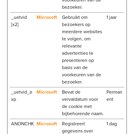
voorkeuren van de
bezoeker.
_uetvid
Microsoft
Gebruikt om
1 jaar
[x2]
bezoekers op
meerdere websites
te volgen, om
relevante
advertenties te
presenteren op
basis van de
voorkeuren van de
bezoeker.
_uetvid_e
Microsoft
Bevat de
Perman
xp
vervaldatum voor
ent
de cookie met
bijbehorende naam.
ANONCHK
Microsoft
Registreert
1 dag
gegevens over