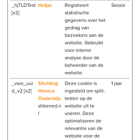
_hjTLDTest
Hotjar
Registreert
Sessie
[x2]
statistische
gegevens over het
gedrag van
bezoekers aan de
website. Gebruikt
voor interne
analyse door de
beheerder van de
website.
_vwo_uui
Stichting
Deze cookie is
1 jaar
d_v2 [x2]
Horeca
ingesteld om split-
Onderwijs
testen op de
stibened.n
website uit te
l
voeren. Deze
optimaliseren de
relevantie van de
website voor de