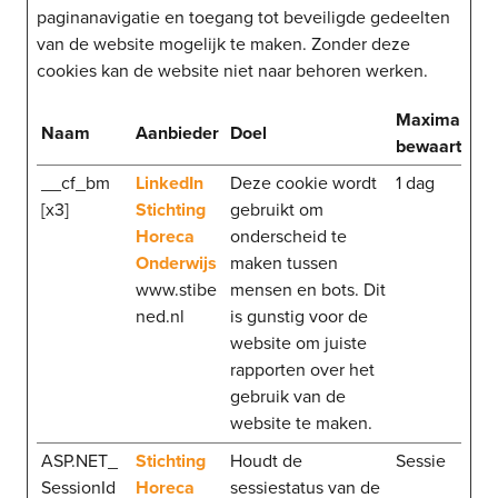
paginanavigatie en toegang tot beveiligde gedeelten
van de website mogelijk te maken. Zonder deze
cookies kan de website niet naar behoren werken.
Maximale
Naam
Aanbieder
Doel
bewaartermi
__cf_bm
LinkedIn
Deze cookie wordt
1 dag
[x3]
Stichting
gebruikt om
Horeca
onderscheid te
Onderwijs
maken tussen
www.stibe
mensen en bots. Dit
ned.nl
is gunstig voor de
website om juiste
rapporten over het
gebruik van de
website te maken.
ASP.NET_
Stichting
Houdt de
Sessie
SessionId
Horeca
sessiestatus van de