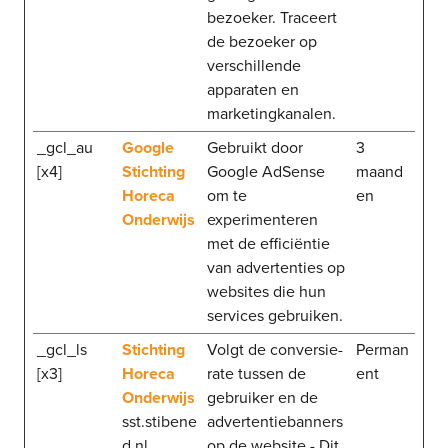
bezoeker. Traceert
de bezoeker op
verschillende
apparaten en
marketingkanalen.
_gcl_au
Google
Gebruikt door
3
[x4]
Stichting
Google AdSense
maand
Horeca
om te
en
Onderwijs
experimenteren
met de efficiëntie
van advertenties op
websites die hun
services gebruiken.
_gcl_ls
Stichting
Volgt de conversie-
Perman
[x3]
Horeca
rate tussen de
ent
Onderwijs
gebruiker en de
sst.stibene
advertentiebanners
d.nl
op de website - Dit