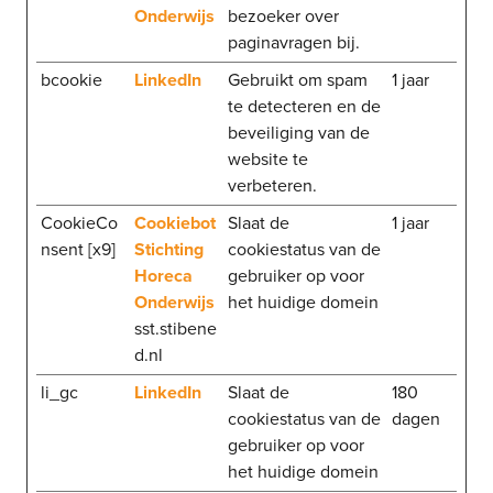
Onderwijs
bezoeker over
paginavragen bij.
bcookie
LinkedIn
Gebruikt om spam
1 jaar
te detecteren en de
beveiliging van de
website te
verbeteren.
CookieCo
Cookiebot
Slaat de
1 jaar
nsent [x9]
Stichting
cookiestatus van de
Horeca
gebruiker op voor
Onderwijs
het huidige domein
sst.stibene
d.nl
li_gc
LinkedIn
Slaat de
180
cookiestatus van de
dagen
gebruiker op voor
het huidige domein