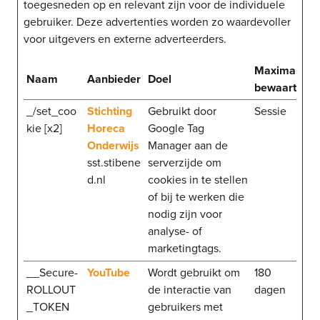
toegesneden op en relevant zijn voor de individuele
gebruiker. Deze advertenties worden zo waardevoller
voor uitgevers en externe adverteerders.
Maximale
Naam
Aanbieder
Doel
bewaartermi
_/set_coo
Stichting
Gebruikt door
Sessie
kie [x2]
Horeca
Google Tag
Onderwijs
Manager aan de
sst.stibene
serverzijde om
d.nl
cookies in te stellen
of bij te werken die
nodig zijn voor
analyse- of
marketingtags.
__Secure-
YouTube
Wordt gebruikt om
180
ROLLOUT
de interactie van
dagen
_TOKEN
gebruikers met