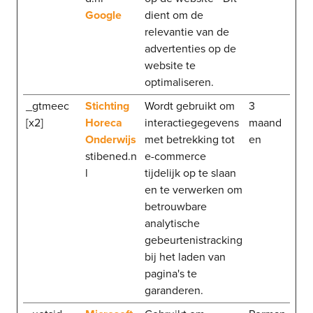
Google
dient om de
relevantie van de
advertenties op de
website te
optimaliseren.
_gtmeec
Stichting
Wordt gebruikt om
3
[x2]
Horeca
interactiegegevens
maand
Onderwijs
met betrekking tot
en
stibened.n
e-commerce
l
tijdelijk op te slaan
en te verwerken om
betrouwbare
analytische
gebeurtenistracking
bij het laden van
pagina's te
garanderen.