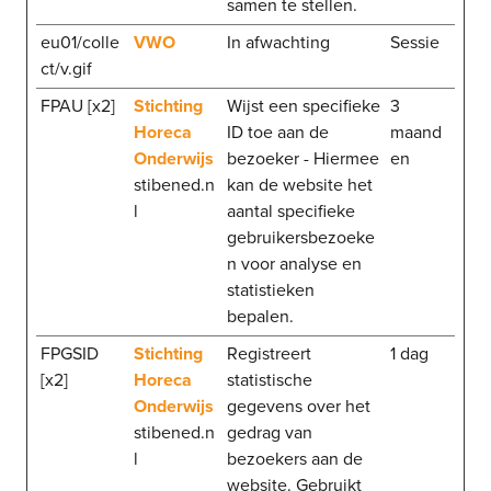
samen te stellen.
eu01/colle
VWO
In afwachting
Sessie
ct/v.gif
FPAU [x2]
Stichting
Wijst een specifieke
3
Horeca
ID toe aan de
maand
Onderwijs
bezoeker - Hiermee
en
stibened.n
kan de website het
l
aantal specifieke
gebruikersbezoeke
n voor analyse en
statistieken
bepalen.
FPGSID
Stichting
Registreert
1 dag
[x2]
Horeca
statistische
Onderwijs
gegevens over het
stibened.n
gedrag van
l
bezoekers aan de
website. Gebruikt