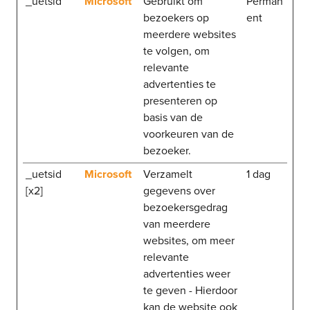
_uetsid
Microsoft
Gebruikt om
Perman
bezoekers op
ent
meerdere websites
te volgen, om
relevante
advertenties te
presenteren op
basis van de
voorkeuren van de
bezoeker.
_uetsid
Microsoft
Verzamelt
1 dag
[x2]
gegevens over
bezoekersgedrag
van meerdere
websites, om meer
relevante
advertenties weer
te geven - Hierdoor
kan de website ook