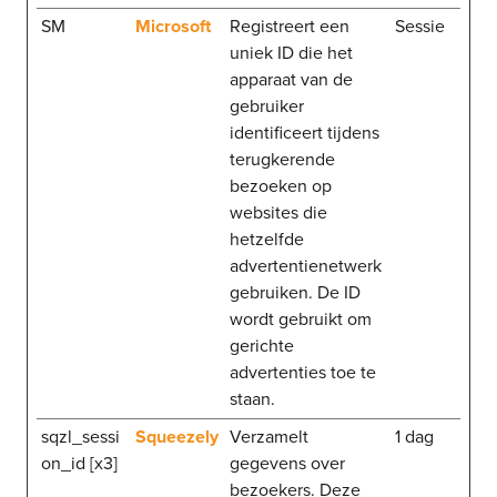
SM
Microsoft
Registreert een
Sessie
uniek ID die het
apparaat van de
gebruiker
identificeert tijdens
terugkerende
bezoeken op
websites die
hetzelfde
advertentienetwerk
gebruiken. De ID
wordt gebruikt om
gerichte
advertenties toe te
staan.
sqzl_sessi
Squeezely
Verzamelt
1 dag
on_id [x3]
gegevens over
bezoekers. Deze