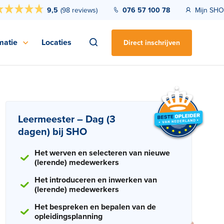
9,5
(
98 reviews
)
076 57 100 78
Mijn SHO
matie
Locaties
Direct inschrijven
Leermeester – Dag (3
dagen) bij SHO
Het werven en selecteren van nieuwe
(lerende) medewerkers
Het introduceren en inwerken van
(lerende) medewerkers
Het bespreken en bepalen van de
opleidingsplanning