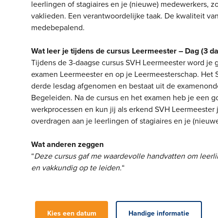
leerlingen of stagiaires en je (nieuwe) medewerkers, z
vaklieden. Een verantwoordelijke taak. De kwaliteit van 
medebepalend.
Wat leer je tijdens de cursus Leermeester – Dag (3 d
Tijdens de 3-daagse cursus SVH Leermeester word je g
examen Leermeester en op je Leermeesterschap. Het
derde lesdag afgenomen en bestaat uit de examenonde
Begeleiden. Na de cursus en het examen heb je een go
werkprocessen en kun jij als erkend SVH Leermeester 
overdragen aan je leerlingen of stagiaires en je (nieu
Wat anderen zeggen
“
Deze cursus gaf me waardevolle handvatten om leer
en vakkundig op te leiden.
“
Kies een datum
Handige informatie