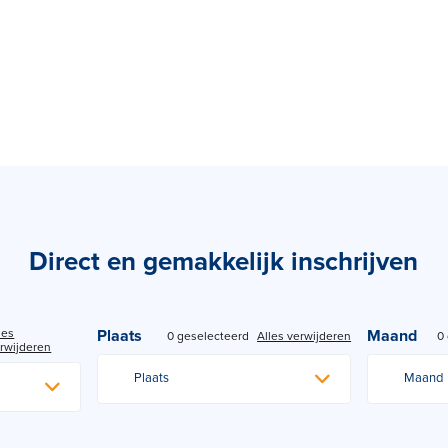
Direct en gemakkelijk inschrijven
les
Plaats
Maand
0 geselecteerd
Alles verwijderen
0
rwijderen
Plaats
Maand