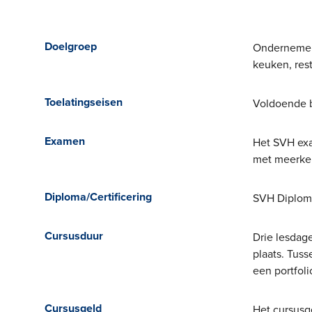
Doelgroep
Ondernemers
keuken, rest
Toelatingseisen
Voldoende b
Examen
Het SVH exa
met meerke
Diploma/Certificering
SVH Diplom
Cursusduur
Drie lesdag
plaats. Tus
een portfoli
Cursusgeld
Het cursusge