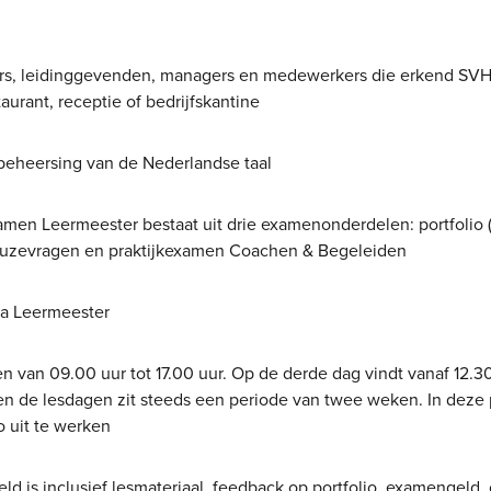
, leidinggevenden, managers en medewerkers die erkend SVH 
aurant, receptie of bedrijfskantine
eheersing van de Nederlandse taal
men Leermeester bestaat uit drie examenonderdelen: portfolio 
uzevragen en praktijkexamen Coachen & Begeleiden
a Leermeester
en van 09.00 uur tot 17.00 uur. Op de derde dag vindt vanaf 12
sen de lesdagen zit steeds een periode van twee weken. In deze 
o uit te werken
ld is inclusief lesmateriaal, feedback op portfolio, examengeld,