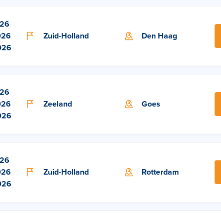
026
026
Zuid-Holland
Den Haag
026
026
026
Zeeland
Goes
026
026
026
Zuid-Holland
Rotterdam
026