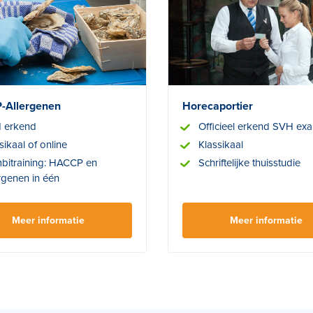
-Allergenen
Horecaportier
 erkend
Officieel erkend SVH ex
sikaal of online
Klassikaal
bitraining: HACCP en
Schriftelijke thuisstudie
rgenen in één
Meer informatie
Meer informatie