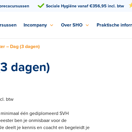
orecacursussen
Sociale Hygiëne vanaf €356,95 incl. btw
rsussen
Incompany
Over SHO
Praktische infor
er – Dag (3 dagen)
(3 dagen)
cl. btw
er minimaal één gediplomeerd SVH
meester ben je onmisbaar voor de
e deelt je kennis en coacht en begeleidt je