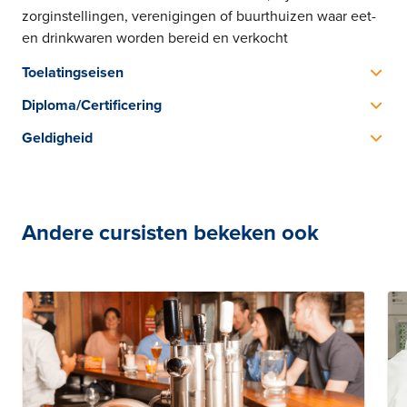
zorginstellingen, verenigingen of buurthuizen waar eet-
en drinkwaren worden bereid en verkocht
Toelatingseisen
Geen vooropleiding nodig
Diploma/Certificering
SHO Certificaat HACCP-Allergenen
Geldigheid
Het is wenselijk om de cursus na een aantal jaar te
herhalen om je kennis up-to-date te houden
Andere cursisten bekeken ook