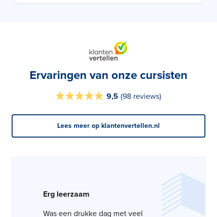
Ervaringen van onze cursisten
9,5
(
98 reviews
)
Lees meer op klantenvertellen.nl
Top geregeld!
Erg leerzaam
Goede duidelijke uitleg.
Goede, interessante begeleiding.
De informatie over Allergenenbeheer
Was een drukke dag met veel
Heb het ervaren als een ontzettend
Prettige manier van informatie