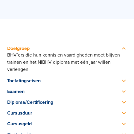
Doelgroep
BHV’ers die hun kennis en vaardigheden moet blijven
trainen en het NIBHV diploma met één jaar willen
verlengen
Toelatingseisen
Een Basisdiploma BHV
Examen
Uitvoeren van praktijkverrichtingen voor het onderdeel
Diploma/Certificering
Eerste Hulp en voor het onderdeel Brandbestrijding en
NIBHV Herhalingscertificaat BHV
Ontruiming
Cursusduur
Eén lesdag van 09.00 uur tot 17.00 uur
Cursusgeld
Het cursusgeld is inclusief certificering en