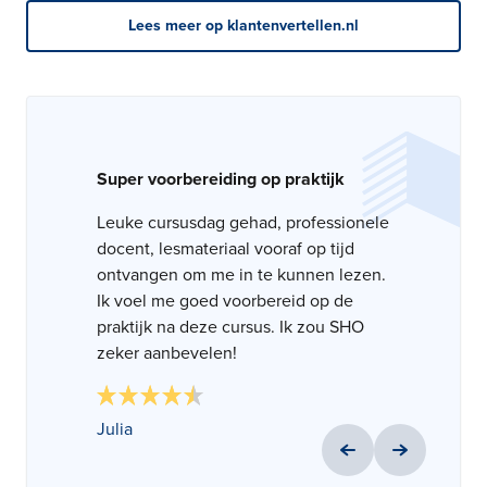
Lees meer op klantenvertellen.nl
Perfect. en uiteraard geslaagd!
Super voorbereiding op praktijk
Super lesdag en voorbereiding op
examen
Alles is eigenlijk goed verlopen.
Leuke cursusdag gehad, professionele
Duidelijke communicatie, goede
docent, lesmateriaal vooraf op tijd
Vakkundige docenten die met veel
inhoudelijke kennis van sociale
ontvangen om me in te kunnen lezen.
praktijk ervaring de theorie goed
hygiëne. Heel fijn! Bedankt.
Ik voel me goed voorbereid op de
verwoorden en overbrengen. Leuk en
praktijk na deze cursus. Ik zou SHO
leerzaam waardoor je met een zeker
zeker aanbevelen!
gevoel het examen in gaat.
Luuk
Julia
Karen