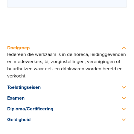
Doelgroep
Iedereen die werkzaam is in de horeca, leidinggevenden
en medewerkers, bij zorginstellingen, verenigingen of
buurthuizen waar eet- en drinkwaren worden bereid en
verkocht
Toelatingseisen
Geen vooropleiding nodig
Examen
SVH examen Sociale Hygiëne dat bestaat uit 40
Diploma/Certificering
meerkeuzevragen
SVH Diploma Sociale Hygiëne
Geldigheid
SHO examen HACCP
Het is wenselijk om de cursus na een aantal jaar te
SHO Certificaat HACCP
herhalen om je kennis up-to-date te houden