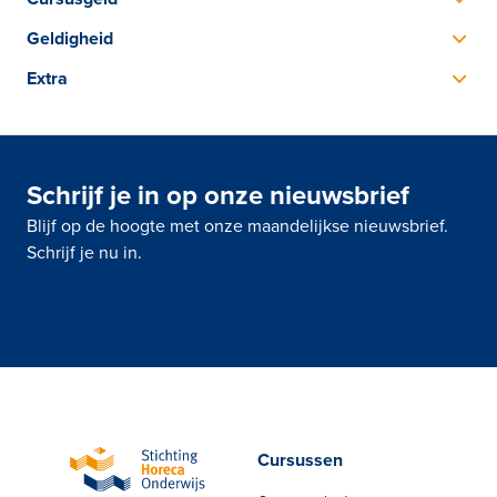
dien je een verbeterplan te schrijven als examen.
Het cursusgeld is inclusief lesmateriaal, examengeld,
Geldigheid
certificering en dagarrangement, exclusief btw
Het is wenselijk om de cursus na een aantal jaar te
Extra
herhalen om je kennis en je vaardigheden up-to-date te
Deze cursus is in samenwerking met het SVH ontwikkeld
houden.
en 100% nieuw. Wij zijn dan voorlopig ook de enige
opleider die deze cursus geeft.
Schrijf je in op onze nieuwsbrief
Blijf op de hoogte met onze maandelijkse nieuwsbrief.
Schrijf je nu in.
Cursussen