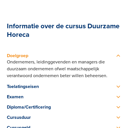
Informatie over de cursus Duurzame
Horeca
Doelgroep
Ondernemers, leidinggevenden en managers die
duurzaam ondernemen ofwel maatschappelijk
verantwoord ondernemen beter willen beheersen.
Toelatingseisen
Voldoende beheersing van de Nederlandse taal.
Examen
Het SVH examen bestaat uit het schrijven van een
Diploma/Certificering
verbeterplan
SVH Diploma Duurzame Horeca
Cursusduur
Eén lesdag van 09.00 uur tot 17.00 uur. Na de lesdag
Cursusgeld