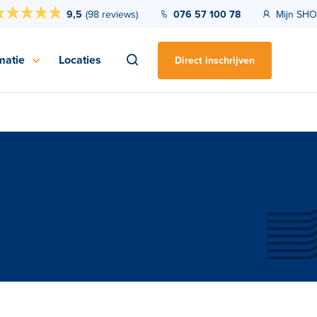
9,5
(
98 reviews
)
076 57 100 78
Mijn SHO
matie
Locaties
Direct inschrijven