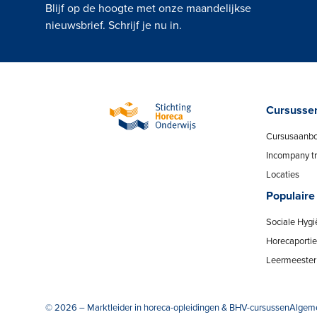
Blijf op de hoogte met onze maandelijkse
nieuwsbrief. Schrijf je nu in.
Cursusse
Cursusaanb
Incompany tr
Locaties
Populaire
Sociale Hygi
Horecaportier
Leermeester 
© 2026 – Marktleider in horeca-opleidingen & BHV-cursussen
Algem