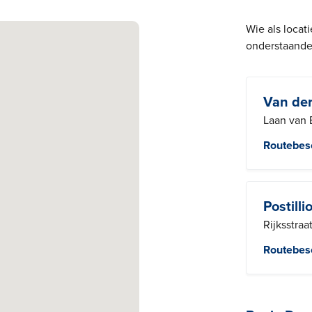
Wie als locat
onderstaande 
Van der
Laan van 
Routebesc
Postill
Rijksstra
Routebesc