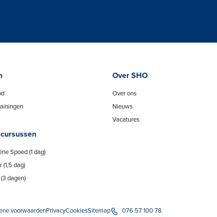
n
Over SHO
od
Over ons
ainingen
Nieuws
Vacatures
 cursussen
ëne Spoed (1 dag)
 (1,5 dag)
(3 dagen)
ene voorwaarden
Privacy
Cookies
Sitemap
076 57 100 78