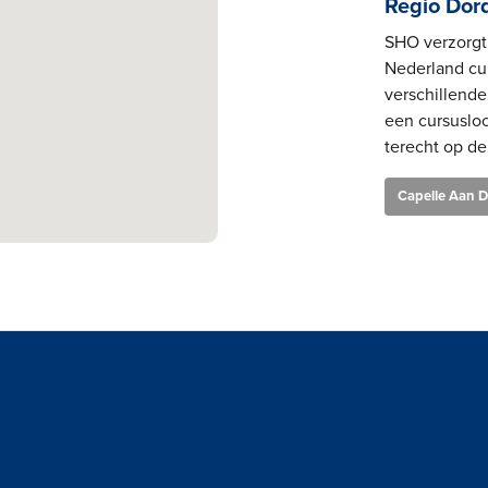
Regio Dor
SHO verzorgt 
Nederland cur
verschillende 
een cursusloc
terecht op de
Capelle Aan D