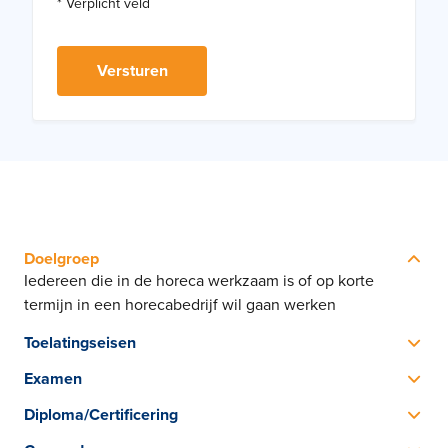
* Verplicht veld
Doelgroep
Iedereen die in de horeca werkzaam is of op korte
termijn in een horecabedrijf wil gaan werken
Toelatingseisen
Geen vooropleiding nodig
Examen
Aan het einde van de tweede trainingsavond wordt een
Diploma/Certificering
toets afgenomen
SHO Certificaat Basisvaardigheden Horeca