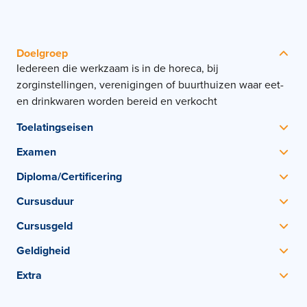
Doelgroep
Iedereen die werkzaam is in de horeca, bij
zorginstellingen, verenigingen of buurthuizen waar eet-
en drinkwaren worden bereid en verkocht
Toelatingseisen
Geen vooropleiding nodig
Examen
Aan het einde van de E-Learning wordt een toets
Diploma/Certificering
afgenomen
SHO Certificaat HACCP
Cursusduur
Je volgt de E-learning in je eigen tijd en in je eigen
Cursusgeld
tempo
Het cursusgeld is inclusief E-learning en certificering,
Geldigheid
exclusief btw
Het is wenselijk om de cursus na een aantal jaar te
Extra
herhalen om je kennis up-to-date te houden
Er zijn verschillende varianten van de cursus HACCP
beschikbaar. Liever niet online studeren? Kijk dan eens