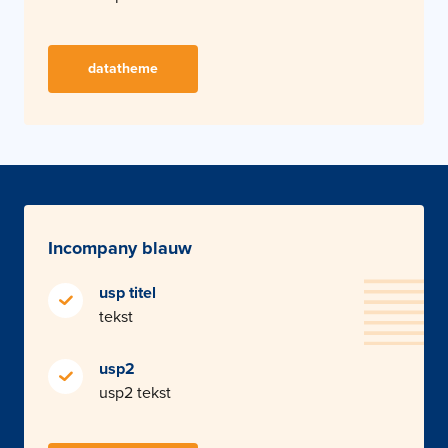
datatheme
Incompany blauw
usp titel
tekst
usp2
usp2 tekst