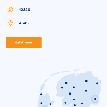
12346
4545
datatheme