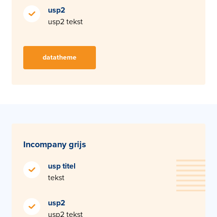
usp2
usp2 tekst
datatheme
Incompany grijs
usp titel
tekst
usp2
usp2 tekst