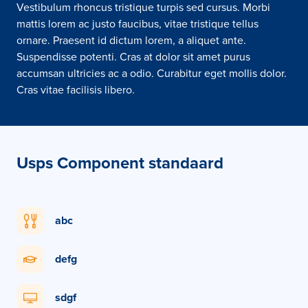
Vestibulum rhoncus tristique turpis sed cursus. Morbi
mattis lorem ac justo faucibus, vitae tristique tellus
ornare. Praesent id dictum lorem, a aliquet ante.
Suspendisse potenti. Cras at dolor sit amet purus
accumsan ultricies ac a odio. Curabitur eget mollis dolor.
Cras vitae facilisis libero.
Usps Component standaard
abc
defg
sdgf