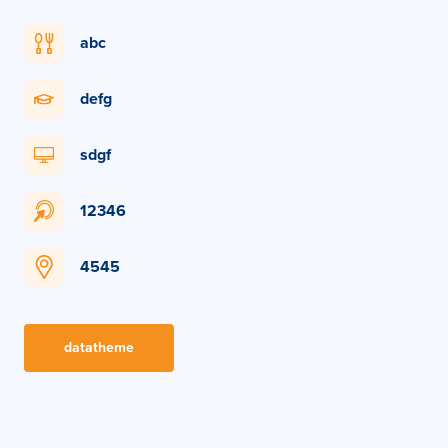
abc
defg
sdgf
12346
4545
datatheme