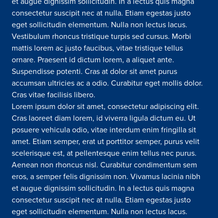
et augue dignissim sollicitudin. In a lectus quis magna
consectetur suscipit nec at nulla. Etiam egestas justo
eget sollicitudin elementum. Nulla non lectus lacus.
Vestibulum rhoncus tristique turpis sed cursus. Morbi
mattis lorem ac justo faucibus, vitae tristique tellus
ornare. Praesent id dictum lorem, a aliquet ante.
Suspendisse potenti. Cras at dolor sit amet purus
accumsan ultricies ac a odio. Curabitur eget mollis dolor.
Cras vitae facilisis libero.
Lorem ipsum dolor sit amet, consectetur adipiscing elit.
Cras laoreet diam lorem, id viverra ligula dictum eu. Ut
posuere vehicula odio, vitae interdum enim fringilla sit
amet. Etiam semper, erat ut porttitor semper, purus velit
scelerisque est, at pellentesque enim tellus nec purus.
Aenean non rhoncus nisl. Curabitur condimentum sem
eros, a semper felis dignissim non. Vivamus lacinia nibh
et augue dignissim sollicitudin. In a lectus quis magna
consectetur suscipit nec at nulla. Etiam egestas justo
eget sollicitudin elementum. Nulla non lectus lacus.