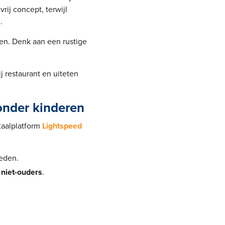
rij concept, terwijl
.
ren. Denk aan een rustige
j restaurant en uiteten
onder kinderen
taalplatform
Lightspeed
ieden.
 niet-ouders
.