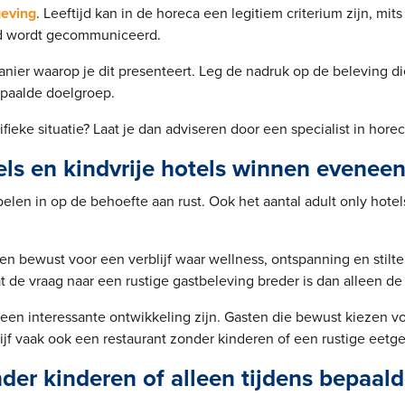
geving
. Leeftijd kan in de horeca een legitiem criterium zijn, mi
d wordt gecommuniceerd.
anier waarop je dit presenteert. Leg de nadruk op de beleving die
epaalde doelgroep.
ifieke situatie? Laat je dan adviseren door een specialist in hore
els en kindvrije hotels winnen eveneen
pelen in op de behoefte aan rust. Ook het aantal adult only hotel
n bewust voor een verblijf waar wellness, ontspanning en stilte 
at de vraag naar een rustige gastbeleving breder is dan alleen de
 een interessante ontwikkeling zijn. Gasten die bewust kiezen voo
ijf vaak ook een restaurant zonder kinderen of een rustige eetg
der kinderen of alleen tijdens bepaald