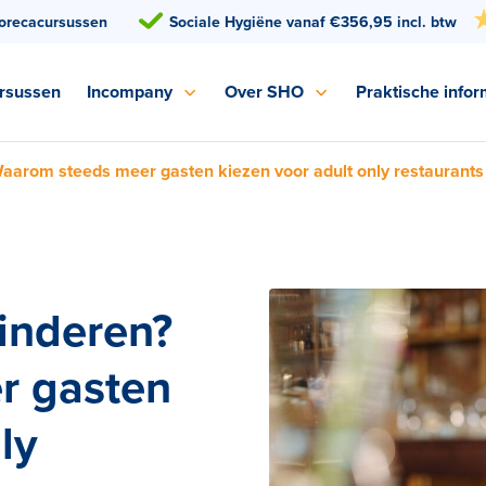
orecacursussen
Sociale Hygiëne vanaf €356,95 incl. btw
rsussen
Incompany
Over SHO
Praktische infor
aarom steeds meer gasten kiezen voor adult only restaurants
inderen?
r gasten
ly