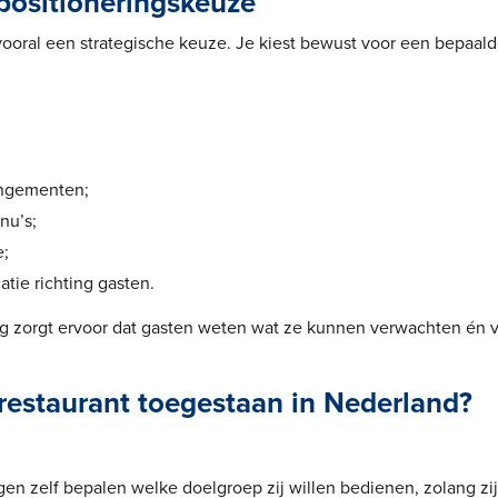
 positioneringskeuze
 vooral een strategische keuze. Je kiest bewust voor een bepaa
.
angementen;
nu’s;
e;
tie richting gasten.
ng zorgt ervoor dat gasten weten wat ze kunnen verwachten én 
j restaurant toegestaan in Nederland?
 zelf bepalen welke doelgroep zij willen bedienen, zolang zi