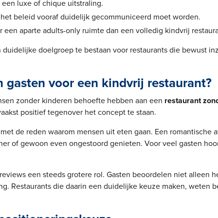
een luxe of chique uitstraling.
 het beleid vooraf duidelijk gecommuniceerd moet worden.
r een aparte adults-only ruimte dan een volledig kindvrij restaura
n duidelijke doelgroep te bestaan voor restaurants die bewust in
gasten voor een kindvrij restaurant?
ensen zonder kinderen behoefte hebben aan een
restaurant zon
vaakst positief tegenover het concept te staan.
n met de reden waarom mensen uit eten gaan. Een romantische a
iner of gewoon even ongestoord genieten. Voor veel gasten hoor
reviews een steeds grotere rol. Gasten beoordelen niet alleen h
ing. Restaurants die daarin een duidelijke keuze maken, weten b