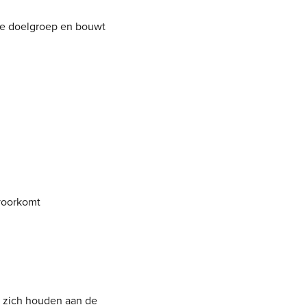
lde doelgroep en bouwt
voorkomt
j zich houden aan de