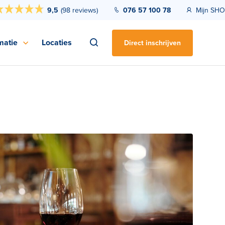
9,5
(
98 reviews
)
076 57 100 78
Mijn SHO
matie
Locaties
Direct inschrijven