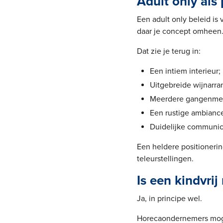
Adult only als
Een adult only beleid is
daar je concept omheen
Dat zie je terug in:
Een intiem interieur;
Uitgebreide wijnarr
Meerdere gangenme
Een rustige ambianc
Duidelijke communica
Een heldere positioneri
teleurstellingen.
Is een kindvri
Ja, in principe wel.
Horecaondernemers mogen