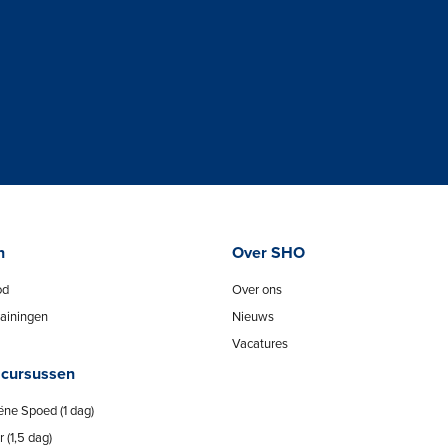
n
Over SHO
od
Over ons
ainingen
Nieuws
Vacatures
 cursussen
ëne Spoed (1 dag)
 (1,5 dag)