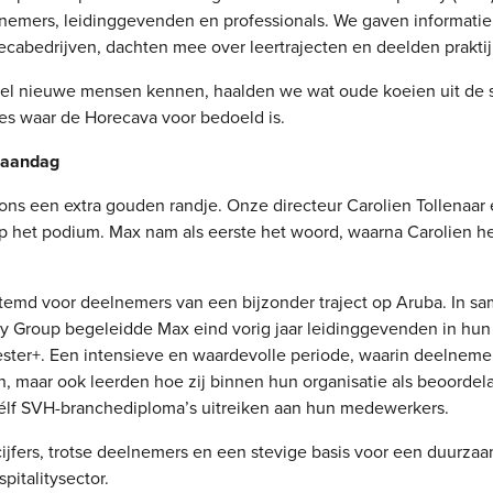
nemers, leidinggevenden en professionals. We gaven informatie
cabedrijven, dachten mee over leertrajecten en deelden praktij
el nieuwe mensen kennen, haalden we wat oude koeien uit de s
ies waar de Horecava voor bedoeld is.
maandag
ns een extra gouden randje. Onze directeur Carolien Tollenaar
p het podium. Max nam als eerste het woord, waarna Carolien h
temd voor deelnemers van een bijzonder traject op Aruba. In 
y Group begeleidde Max eind vorig jaar leidinggevenden in hun 
ter+. Een intensieve en waardevolle periode, waarin deelnemer
, maar ook leerden hoe zij binnen hun organisatie als beoordel
élf SVH-branchediploma’s uitreiken aan hun medewerkers.
 cijfers, trotse deelnemers en een stevige basis voor een duurza
italitysector.