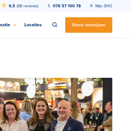
9,5
(
98 reviews
)
076 57 100 78
Mijn SHO
matie
Locaties
Direct inschrijven