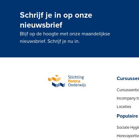
Schrijf je in op onze
nieuwsbrief
Blijf op de hoogte met onze maandelijkse
nieuwsbrief. Schrijf je nu in.
Cursusse
Cursusaanb
Incompany tr
Locaties
Populaire
Sociale Hygi
Horecaportier