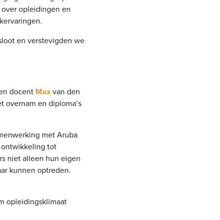
 over opleidingen en
kervaringen.
loot en verstevigden we
 en docent
Max
van den
et overnam en diploma’s
samenwerking met Aruba
ontwikkeling tot
s niet alleen hun eigen
aar kunnen optreden.
am opleidingsklimaat