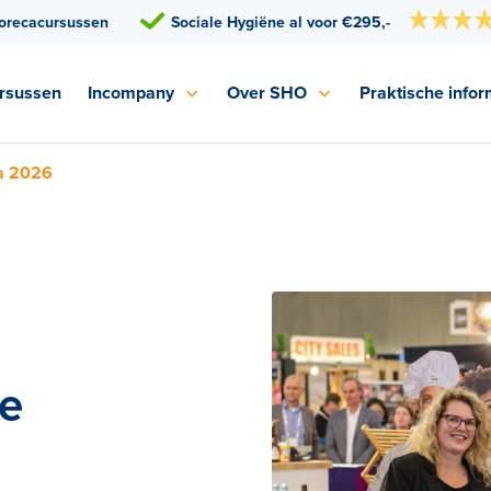
orecacursussen
Sociale Hygiëne al voor €295,-
rsussen
Incompany
Over SHO
Praktische infor
va 2026
de