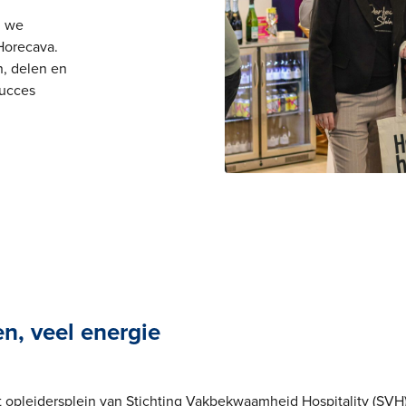
n we
Horecava.
n, delen en
succes
n, veel energie
t opleidersplein van Stichting Vakbekwaamheid Hospitality (SVH