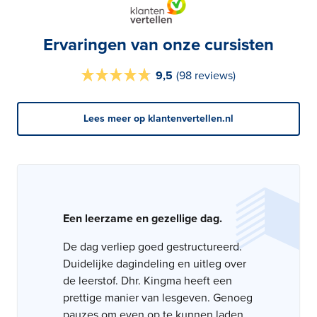
Ervaringen van onze cursisten
9,5
(
98 reviews
)
Lees meer op klantenvertellen.nl
Zeer leerzame dag met onwijs
Een leerzame en gezellige dag.
Prima dag
duidelijke uitleg
De dag verliep goed gestructureerd.
Om het papiertje sociale hygiëne te
Alle stof werd erg duidelijk uitgelegd
Duidelijke dagindeling en uitleg over
halen raad ik mensen wel aan om naar
en op een leuke manier verteld.
de leerstof. Dhr. Kingma heeft een
de cursus van 1 dag te gaan. Meneer
Verder was de dag erg goed geregeld
prettige manier van lesgeven. Genoeg
die les geeft weet waar hij over praat
en verzorgd.
pauzes om even op te kunnen laden.
en is kundig.