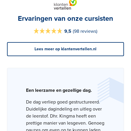
Ervaringen van onze cursisten
9,5
(
98 reviews
)
Lees meer op klantenvertellen.nl
Zeer leerzame dag met onwijs
Een leerzame en gezellige dag.
Prima dag
duidelijke uitleg
De dag verliep goed gestructureerd.
Om het papiertje sociale hygiëne te
Alle stof werd erg duidelijk uitgelegd
Duidelijke dagindeling en uitleg over
halen raad ik mensen wel aan om naar
en op een leuke manier verteld.
de leerstof. Dhr. Kingma heeft een
de cursus van 1 dag te gaan. Meneer
Verder was de dag erg goed geregeld
prettige manier van lesgeven. Genoeg
die les geeft weet waar hij over praat
en verzorgd.
pauzes om even op te kunnen laden.
en is kundig.