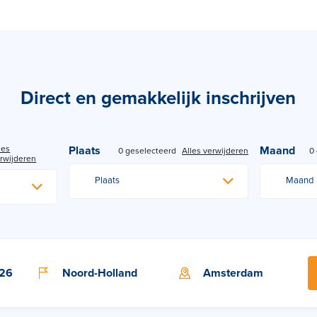
Direct en gemakkelijk inschrijven
les
Plaats
Maand
0 geselecteerd
Alles verwijderen
0
rwijderen
Plaats
Maand
026
Noord-Holland
Amsterdam