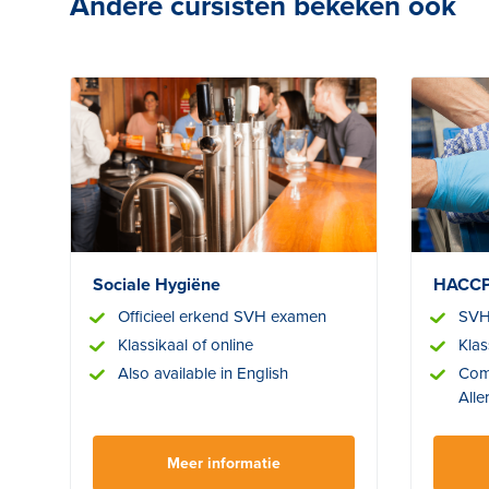
Andere cursisten bekeken ook
Sociale Hygiëne
HACCP
Officieel erkend SVH examen
SVH
Klassikaal of online
Klas
Also available in English
Com
Alle
Meer informatie