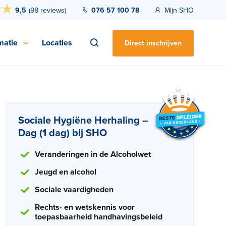
9,5
(
98 reviews
)
076 57 100 78
Mijn SHO
matie
Locaties
Direct inschrijven
Sociale Hygiëne Herhaling –
Dag (1 dag) bij SHO
Veranderingen in de Alcoholwet
Jeugd en alcohol
Sociale vaardigheden
Rechts- en wetskennis voor
toepasbaarheid handhavingsbeleid