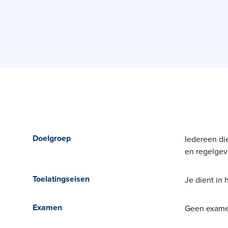
Doelgroep
Iedereen die
en regelgev
Toelatingseisen
Je dient in 
Examen
Geen examen