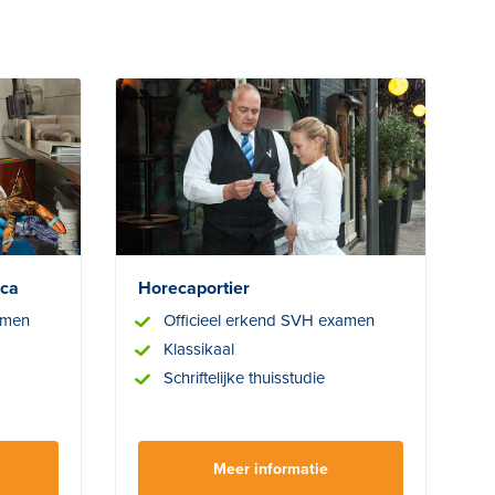
eca
Horecaportier
amen
Officieel erkend SVH examen
Klassikaal
Schriftelijke thuisstudie
Meer informatie